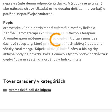
neprekračujte dennú odporučenú dávku. Výrobok nie je určený
ako náhrada stravy. Ukladať mimo dosahu detí. Len na vonkajšie
použitie, nepoužívajte vnútorne.
Popis
aromatické kúpele patria medzi najstaršie metódy liečenia.
Zahŕňajú aromaterapiu kombinovanú s reflexnou terapiou.
Aromaterapiou môžeme priaznivo ovplyvniť organizmus cez
čuchové receptory, ktoré pri rôznych vôňach aktivujú postupne
všetky časti mozgu. Kúpele aktivujú kožné zóny a biologicky
aktívne body na povrchu kože. Pomocou týchto bodov dochádza k
ovplyvňovaniu systému a orgánov v ľudskom tele.
Tovar zaradený v kategóriách
Aromatické soli do kúpeľa