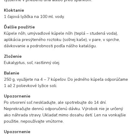
Kloktanie
1 čajová lyžička na 100 ml. vody.
Ďalšie použitie
Kúpele nôh, umývadlové kúpele nôh (teplá – studená voda),
aplikácia presýteného roztoku (soľnej kaše), v pare, v sprche,
dávkovanie a podrobnosti podľa nášho katalógu.
Zloženie
Eukalyptus, soľ, rastlinný olej.
Balenie
250 g, využijete na 4 – 7 kúpeľov. Do jedného kúpeľa odporúčame
1 až 2 polievkové lyžice soli.
Upozornenie
Po otvorení soľ neskladujte, ale spotrebujte do 14 dní.
Neprekračujte dennú odporučenú dávku. Výrobok nie je určený
ako náhrada stravy. Ukladať mimo dosahu detí. Len na vonkajšie
použitie, nepoužívajte vnútorne.
Upozornenie