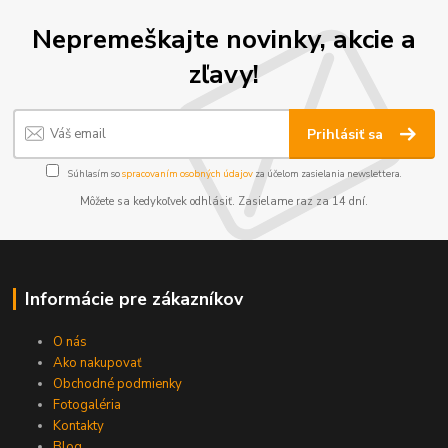
Nepremeškajte novinky, akcie a
zľavy!
Prihlásiť sa
Súhlasím so
spracovaním osobných údajov
za účelom zasielania newslettera.
Môžete sa kedykoľvek odhlásiť. Zasielame raz za 14 dní.
Informácie pre zákazníkov
O nás
Ako nakupovať
Obchodné podmienky
Fotogaléria
Kontakty
Blog