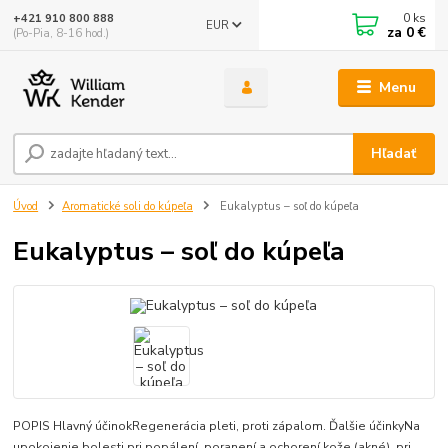
0
ks
+421 910 800 888
EUR
za
0 €
(Po-Pia, 8-16 hod.)
Menu
Hľadať
Úvod
Aromatické soli do kúpeľa
Eukalyptus – soľ do kúpeľa
Eukalyptus – soľ do kúpeľa
POPIS Hlavný účinokRegenerácia pleti, proti zápalom. Ďalšie účinkyNa
upokojenie bolesti pri popálení, poranení a ochorení kože (akné), pri