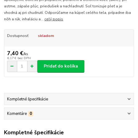
astme, zápale pľúc, priedušiek a nachladnutí. Soľ tonizuje pleť a je
vhodná aj pri chudnutí. Odporúčame na kúpeľ celého tela, prípadne iba
nôh a rúk, inhaláciu a...
celý popis
Dostupnosť
skladom
7,40 €
/
ks
6,17 €
bez DPH
Pridať do košíka
Kompletné špecifikácie
Komentáre
0
Kompletné špecifikácie