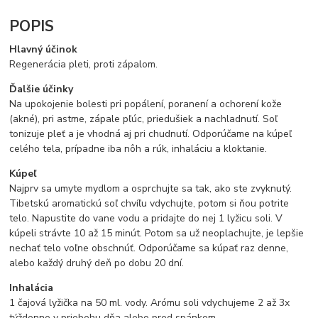
POPIS
Hlavný účinok
Regenerácia pleti, proti zápalom.
Ďalšie účinky
Na upokojenie bolesti pri popálení, poranení a ochorení kože
(akné), pri astme, zápale pľúc, priedušiek a nachladnutí. Soľ
tonizuje pleť a je vhodná aj pri chudnutí. Odporúčame na kúpeľ
celého tela, prípadne iba nôh a rúk, inhaláciu a kloktanie.
Kúpeľ
Najprv sa umyte mydlom a osprchujte sa tak, ako ste zvyknutý.
Tibetskú aromatickú soľ chvíľu vdychujte, potom si ňou potrite
telo. Napustite do vane vodu a pridajte do nej 1 lyžicu soli. V
kúpeli strávte 10 až 15 minút. Potom sa už neoplachujte, je lepšie
nechať telo voľne obschnúť. Odporúčame sa kúpať raz denne,
alebo každý druhý deň po dobu 20 dní.
Inhalácia
1 čajová lyžička na 50 ml. vody. Arómu soli vdychujeme 2 až 3x
týždenne v priebehu dňa alebo pred spánkom.