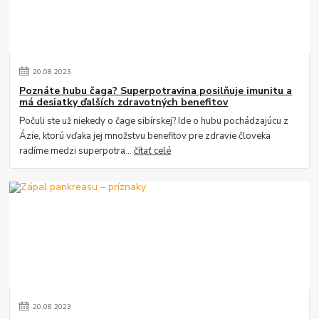
20
.
08
.
2023
Poznáte hubu čaga? Superpotravina posilňuje imunitu a
má desiatky ďalších zdravotných benefitov
Počuli ste už niekedy o čage sibírskej? Ide o hubu pochádzajúcu z
Ázie, ktorú vďaka jej množstvu benefitov pre zdravie človeka
radíme medzi superpotra...
čítať celé
20
.
08
.
2023