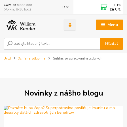
0
ks
+421 910 800 888
EUR
za
0 €
(Po-Pia, 8-16 hod.)
Menu
Hľadať
Úvod
Ochrana súkromia
Súhlas so spracovaním osobných
Novinky z nášho blogu