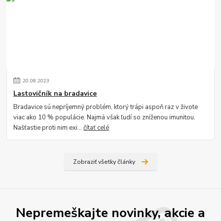
20
.
08
.
2023
Lastovičník na bradavice
Bradavice sú nepríjemný problém, ktorý trápi aspoň raz v živote
viac ako 10 % populácie. Najmä však ľudí so zníženou imunitou.
Našťastie proti nim exi...
čítať celé
Zobraziť všetky články
Nepremeškajte novinky, akcie a