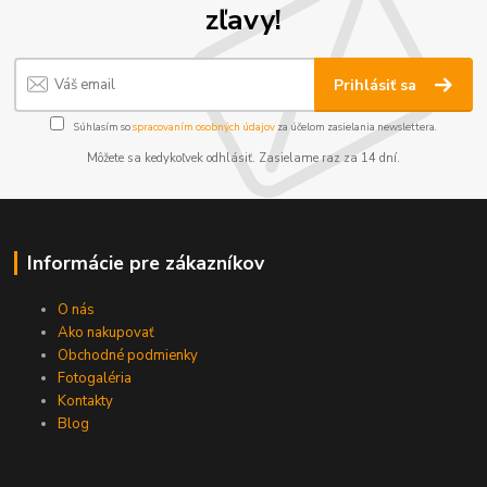
zľavy!
Prihlásiť sa
Súhlasím so
spracovaním osobných údajov
za účelom zasielania newslettera.
Môžete sa kedykoľvek odhlásiť. Zasielame raz za 14 dní.
Informácie pre zákazníkov
O nás
Ako nakupovať
Obchodné podmienky
Fotogaléria
Kontakty
Blog