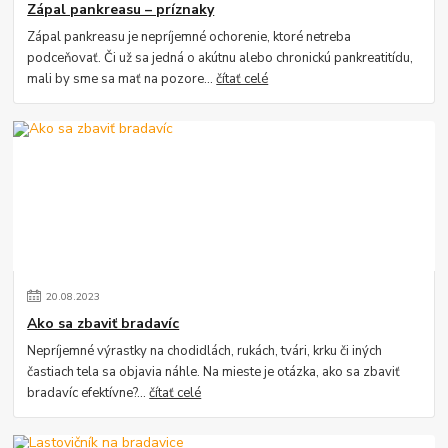
Zápal pankreasu – príznaky
Zápal pankreasu je nepríjemné ochorenie, ktoré netreba
podceňovať. Či už sa jedná o akútnu alebo chronickú pankreatitídu,
mali by sme sa mať na pozore...
čítať celé
20
.
08
.
2023
Ako sa zbaviť bradavíc
Nepríjemné výrastky na chodidlách, rukách, tvári, krku či iných
častiach tela sa objavia náhle. Na mieste je otázka, ako sa zbaviť
bradavíc efektívne?...
čítať celé