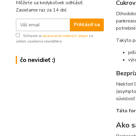
Cukrovk
Môžete sa kedykoľvek odhlásiť.
Zasielame raz za 14 dní.
Dlhodobo 
pankreasu
Prihlásiť sa
potrebné 
Súhlasím so
spracovaním osobných údajov
za
Takýto pa
účelom zasielania newslettera.
prí
čo nevidieť :)
výr
Bezprí
Niektorí ľ
(asymptom
súvislos
Táto for
Ako s