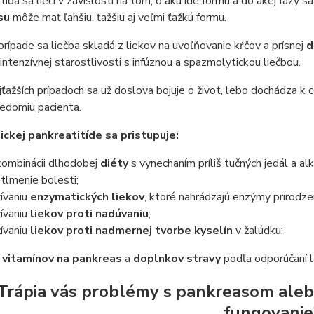
tída sa lieči v závislosti na tom, o akú ide formu a do akej fázy s
su
môže mať ľahšiu, ťažšiu aj veľmi ťažkú formu.
rípade sa liečba skladá z liekov na uvoľňovanie kŕčov a prísnej
d
intenzívnej starostlivosti s infúznou a spazmolytickou liečbou.
jťažších prípadoch sa už doslova bojuje o život, lebo dochádza k
edomiu pacienta.
nickej pankreatitíde sa pristupuje:
kombinácii dlhodobej
diéty
s vynechaním príliš tučných jedál a a
 tlmenie bolesti;
žívaniu
enzymatických liekov
, ktoré nahrádzajú enzýmy prirod
žívaniu
liekov proti nadúvaniu
;
žívaniu
liekov proti nadmernej tvorbe kyselín
v žalúdku;
h
vitamínov na pankreas
a
doplnkov stravy
podľa odporúčaní l
Trápia vás problémy s pankreasom aleb
fungovanie