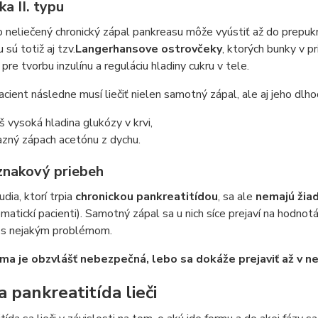
a II. typu
neliečený chronický zápal pankreasu môže vyústiť až do prepuk
 sú totiž aj tzv.
Langerhansove ostrovčeky
, ktorých bunky v p
pre tvorbu inzulínu a reguláciu hladiny cukru v tele.
cient následne musí liečiť nielen samotný zápal, ale aj jeho dlh
liš vysoká hladina glukózy v krvi,
azný zápach acetónu z dychu.
znakový priebeh
udia, ktorí trpia
chronickou pankreatitídou
, sa ale
nemajú žiad
atickí pacienti). Samotný zápal sa u nich síce prejaví na hodnotá
ť s nejakým problémom.
ma je obzvlášť nebezpečná, lebo sa dokáže prejaviť až v nes
a pankreatitída lieči