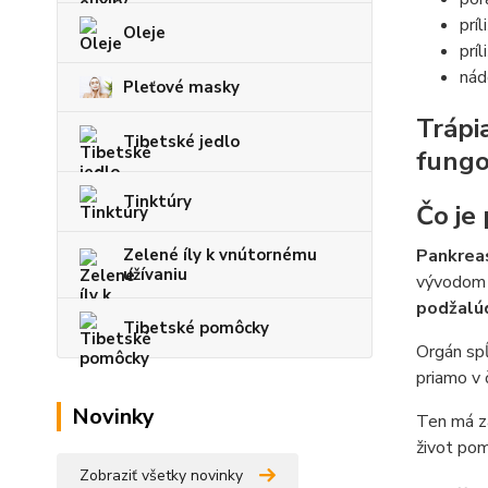
príl
Oleje
príl
nád
Pleťové masky
Trápi
Tibetské jedlo
fungo
Tinktúry
Čo je
Zelené íly k vnútornému
Pankreas
užívaniu
vývodom 
podžalú
Tibetské pomôcky
Orgán spĺ
priamo v 
Novinky
Ten má za
život pom
Zobraziť všetky novinky