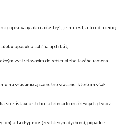
mi popisovaný ako najčastejší, je
bolesť
, a to od miernej
d alebo opasok a zahŕňa aj chrbát,
možným vystreľovaním do rebier alebo ľavého ramena.
nie na vracanie
aj samotné vracanie, ktoré im však
cha so zástavou stolice a hromadením črevných plynov
epom) a
tachypnoe
(zrýchleným dychom), prípadne