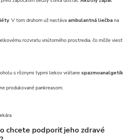
a pred započatím liečby stihla dostať.
Akútny zápal
iéty
. V tom druhom už nastáva
ambulantná liečba
na
 celkovému rozvratu vnútorného prostredia, čo môže viesť
lkoholu s rôznymi typmi liekov vrátane
spazmoanalgetík
zene produkované pankreasom;
ekára.
o chcete podporiť jeho zdravé
?