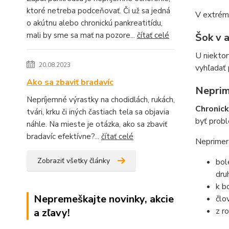
ktoré netreba podceňovať. Či už sa jedná
V extrémn
o akútnu alebo chronickú pankreatitídu,
mali by sme sa mať na pozore...
čítať celé
Šok v 
U niekto
20.08.2023
vyhľadať 
Ako sa zbaviť bradavíc
Neprim
Nepríjemné výrastky na chodidlách, rukách,
Chronick
tvári, krku či iných častiach tela sa objavia
byť prob
náhle. Na mieste je otázka, ako sa zbaviť
bradavíc efektívne?...
čítať celé
Neprimera
Zobraziť všetky články
bol
dru
k b
Nepremeškajte novinky, akcie
člo
z r
a zľavy!