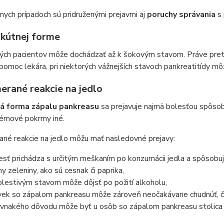
ych prípadoch sú pridruženými prejavmi aj
poruchy správania
s 
akútnej forme
rých pacientov môže dochádzať až k šokovým stavom. Práve pret
pomoc lekára, pri niektorých vážnejších stavoch pankreatitídy môž
erané reakcie na jedlo
á forma zápalu pankreasu
sa prejavuje najmä bolesťou spôsobe
lémové pokrmy iné.
né reakcie na jedlo môžu mať nasledovné prejavy:
esť prichádza s určitým meškaním po konzumácii jedla a spôsobuj
hy zeleniny, ako sú cesnak či paprika,
olestivým stavom môže dôjsť po požití alkoholu,
vek so zápalom pankreasu môže zároveň neočakávane chudnúť, čo
ovnakého dôvodu môže byť u osôb so zápalom pankreasu stolica z