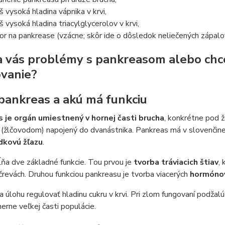
iš vysoká hladina vápnika v krvi,
iš vysoká hladina triacylglycerolov v krvi,
or na pankrease (vzácne; skôr ide o dôsledok neliečených zápalo
a vás problémy s pankreasom alebo chce
vanie?
 pankreas a akú má funkciu
 je orgán umiestnený v hornej časti brucha
, konkrétne pod 
(žlčovodom) napojený do dvanástnika. Pankreas má v slovenčine
dkovú žľazu
.
ňa dve základné funkcie. Tou prvou je
tvorba tráviacich štiav
,
črevách. Druhou funkciou pankreasu je tvorba viacerých
hormóno
 úlohu regulovať hladinu cukru v krvi. Pri zlom fungovaní podžal
erne veľkej časti populácie.