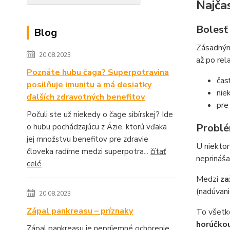
Najča
Bolesť
Blog
Zásadným 
20.08.2023
až po rel
Poznáte hubu čaga? Superpotravina
čas
posilňuje imunitu a má desiatky
nie
ďalších zdravotných benefitov
pre
Počuli ste už niekedy o čage sibírskej? Ide
Problé
o hubu pochádzajúcu z Ázie, ktorú vďaka
jej množstvu benefitov pre zdravie
U niektor
človeka radíme medzi superpotra...
čítať
neprináša
celé
Medzi
za
(nadúvani
20.08.2023
Zápal pankreasu – príznaky
To všetk
horúčko
Zápal pankreasu je nepríjemné ochorenie,