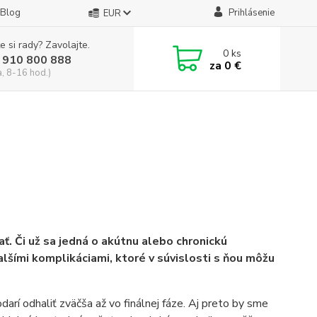
Blog
Prihlásenie
EUR
e si rady? Zavolajte.
0
ks
 910 800 888
za
0 €
a, 8-16 hod.)
. Či už sa jedná o akútnu alebo chronickú
alšími komplikáciami, ktoré v súvislosti s ňou môžu
darí odhaliť zväčša až vo finálnej fáze. Aj preto by sme