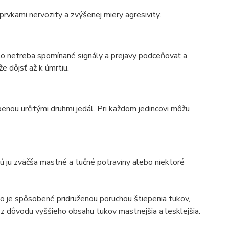
prvkami nervozity a zvýšenej miery agresivity.
o netreba spomínané signály a prejavy podceňovať a
e dôjsť až k úmrtiu.
nou určitými druhmi jedál. Pri každom jedincovi môžu
ú ju zväčša mastné a tučné potraviny alebo niektoré
 je spôsobené pridruženou poruchou štiepenia tukov,
 dôvodu vyššieho obsahu tukov mastnejšia a lesklejšia.