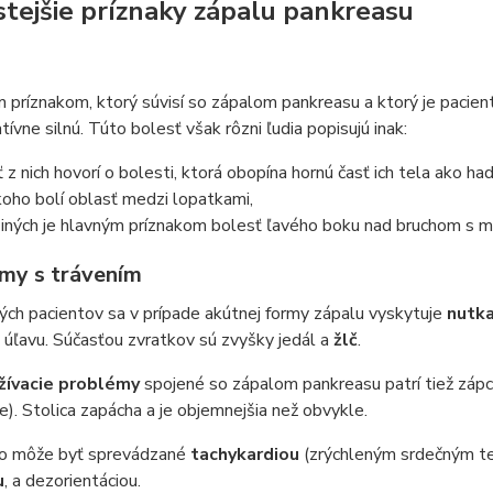
stejšie príznaky zápalu pankreasu
príznakom, ktorý súvisí so zápalom pankreasu a ktorý je pacient
atívne silnú. Túto bolesť však rôzni ľudia popisujú inak:
ť z nich hovorí o bolesti, ktorá obopína hornú časť ich tela ako ha
koho bolí oblasť medzi lopatkami,
 iných je hlavným príznakom bolesť ľavého boku nad bruchom s 
my s trávením
ých pacientov sa v prípade akútnej formy zápalu vyskytuje
nutka
 úľavu. Súčasťou zvratkov sú zvyšky jedál a
žlč
.
žívacie problémy
spojené so zápalom pankreasu patrí tiež záp
e). Stolica zapácha a je objemnejšia než obvykle.
o môže byť sprevádzané
tachykardiou
(zrýchleným srdečným t
u
, a dezorientáciou.