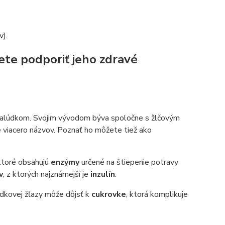
v).
te podporiť jeho zdravé
žalúdkom. Svojim vývodom býva spoločne s žlčovým
 viacero názvov. Poznať ho môžete tiež ako
 ktoré obsahujú
enzýmy
určené na štiepenie potravy
v
, z ktorých najznámejší je
inzulín
.
údkovej žľazy môže dôjsť k
cukrovke
, ktorá komplikuje