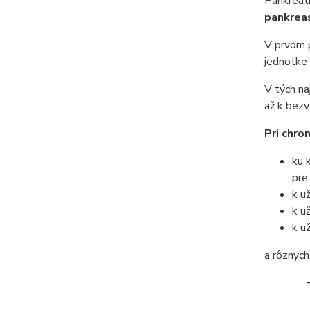
Pankreati
pankrea
V prvom p
jednotke 
V tých na
až k bezv
Pri chro
ku 
pre
k u
k u
k u
a rôznyc