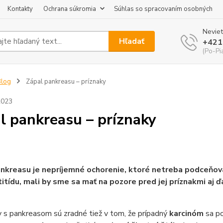
Kontakty
Ochrana súkromia
Súhlas so spracovaním osobných
Neviet
Hľadať
+421
(Po-Pi
Blog
Zápal pankreasu – príznaky
2023
l pankreasu – príznaky
nkreasu je nepríjemné ochorenie, ktoré netreba podceňovať
itídu, mali by sme sa mať na pozore pred jej príznakmi aj ď
 s pankreasom sú zradné tiež v tom, že prípadný
karcinóm
sa po