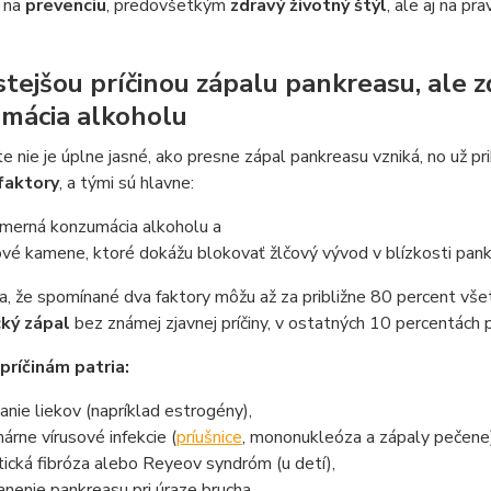
ť na
prevenciu
, predovšetkým
zdravý životný štýl
, ale aj na p
stejšou príčinou zápalu pankreasu, ale z
mácia alkoholu
te nie je úplne jasné, ako presne zápal pankreasu vzniká, no už p
 faktory
, a tými sú hlavne:
merná konzumácia alkoholu a
ové kamene, ktoré dokážu blokovať žlčový vývod v blízkosti pank
, že spomínané dva faktory môžu až za približne 80 percent vše
cký zápal
bez známej zjavnej príčiny, v ostatných 10 percentách p
príčinám patria:
vanie liekov (napríklad estrogény),
márne vírusové infekcie (
príušnice
, mononukleóza a zápaly pečene)
tická fibróza alebo Reyeov syndróm (u detí),
anenie pankreasu pri úraze brucha,