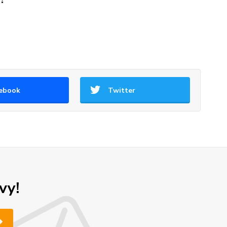
ebook
Twitter
vy!