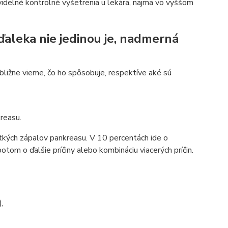
ravidelné kontrolné vyšetrenia u lekára, najmä vo vyššom
ďaleka nie jedinou je, nadmerná
ribližne vieme, čo ho spôsobuje, respektíve aké sú
reasu.
tkých zápalov pankreasu. V 10 percentách ide o
otom o ďalšie príčiny alebo kombináciu viacerých príčin.
,