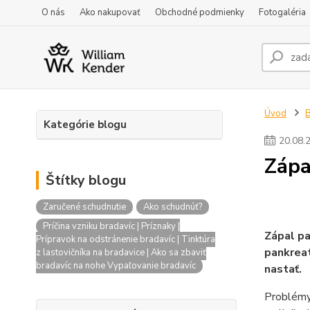
O nás
Ako nakupovať
Obchodné podmienky
Fotogaléria
Úvod
Kategórie blogu
20
.
08
.
Zápa
Štítky blogu
Zaručené schudnutie
Ako schudnúť?
Príčina vzniku bradavíc | Príznaky |
Zápal pa
Prípravok na odstránenie bradavíc | Tinktúra
pankreat
z lastovičníka na bradavice | Ako sa zbaviť
bradavíc na nohe Vypaľovanie bradavíc
nastať.
Problémy