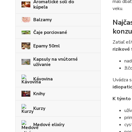
mali dba
Aromatické soli do
kúpeľa
veku.
Balzamy
Najča
konzu
Čaje porciované
Zatiaľ eš
Epamy 50ml
rizikové
Kapsuly na vnútorné
nad
užívanie
žlč
Kávovina
Uvádza sa
idiopati
Knihy
K týmto 
Kurzy
uží
pri
cys
Medové elixíry
por