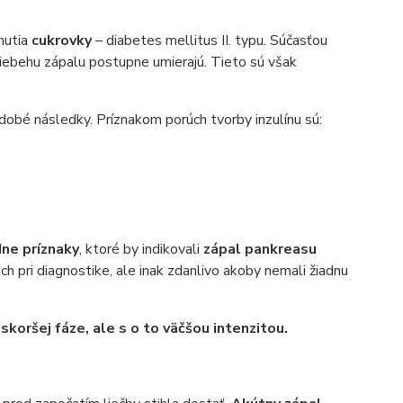
nutia
cukrovky
– diabetes mellitus II. typu. Súčasťou
riebehu zápalu postupne umierajú. Tieto sú však
odobé následky. Príznakom porúch tvorby inzulínu sú:
ne príznaky
, ktoré by indikovali
zápal pankreasu
ch pri diagnostike, ale inak zdanlivo akoby nemali žiadnu
koršej fáze, ale s o to väčšou intenzitou.