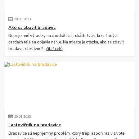
20
.
08
.
2023
Ako sa zbaviť bradavíc
Nepríjemné výrastky na chodidlách, rukách, tvári, krku či iných
častiach tela sa objavia náhle. Na mieste je otázka, ako sa zbaviť
bradavíc efektívne?...
čítať celé
20
.
08
.
2023
Lastovičník na bradavice
Bradavice sú nepríjemný problém, ktorý trápi aspoň raz v živote