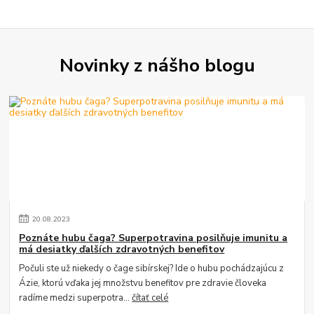
Novinky z nášho blogu
20
.
08
.
2023
Poznáte hubu čaga? Superpotravina posilňuje imunitu a
má desiatky ďalších zdravotných benefitov
Počuli ste už niekedy o čage sibírskej? Ide o hubu pochádzajúcu z
Ázie, ktorú vďaka jej množstvu benefitov pre zdravie človeka
radíme medzi superpotra...
čítať celé