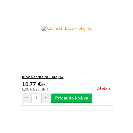
Kĺby a chrbtica – olej 42
10,77 €
/
ks
skladom
8,98 €
bez DPH
Pridať do košíka