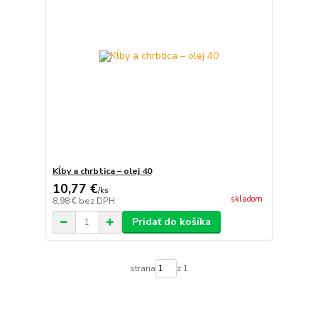
Kĺby a chrbtica – olej 40
10,77 €
/
ks
skladom
8,98 €
bez DPH
Pridať do košíka
strana
z 1