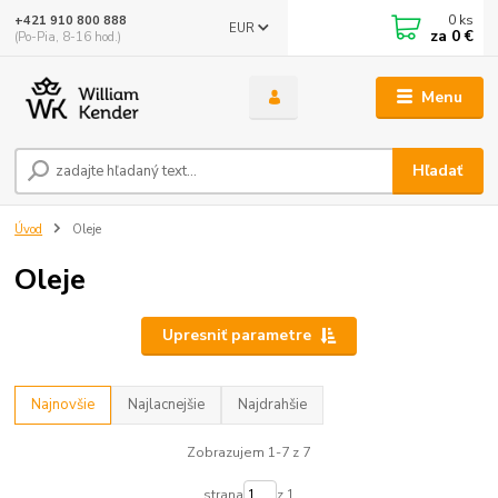
0
ks
+421 910 800 888
EUR
za
0 €
(Po-Pia, 8-16 hod.)
Menu
Hľadať
Úvod
Oleje
Oleje
Upresniť parametre
Najnovšie
Najlacnejšie
Najdrahšie
Zobrazujem 1-7 z 7
strana
z 1