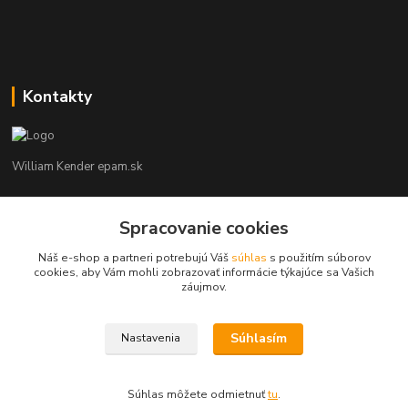
Kontakty
William Kender epam.sk
William Kender
Spracovanie cookies
+421 910 800 888
(Po-Pia, 8-16 hod.)
Náš e-shop a partneri potrebujú Váš
súhlas
s použitím súborov
cookies, aby Vám mohli zobrazovať informácie týkajúce sa Vašich
info@epam.sk
záujmov.
Súhlasím
Nastavenia
Súhlas môžete odmietnuť
tu
.
Vytvorené na
Eshop-rychlo.sk