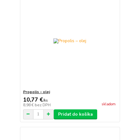
Propolis – olej
10,77 €
/
ks
skladom
8,98 €
bez DPH
Pridať do košíka