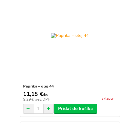
Paprika – olej 44
11,15 €
/
ks
skladom
9,29 €
bez DPH
Pridať do košíka