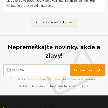
viac ako 10 % populácie. Najmä však ľudí so zníženou imunitou.
Našťastie proti nim exi...
čítať celé
Zobraziť všetky články
Nepremeškajte novinky, akcie a
zľavy!
Prihlásiť sa
Súhlasím so
spracovaním osobných údajov
za účelom zasielania newslettera.
Môžete sa kedykoľvek odhlásiť. Zasielame raz za 14 dní.