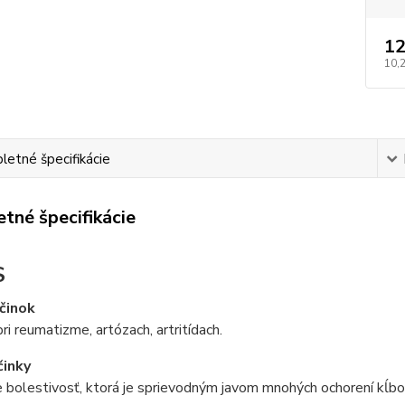
12
10,
etné špecifikácie
tné špecifikácie
S
činok
i reumatizme, artózach, artritídach.
činky
 bolestivosť, ktorá je sprievodným javom mnohých ochorení kĺbov