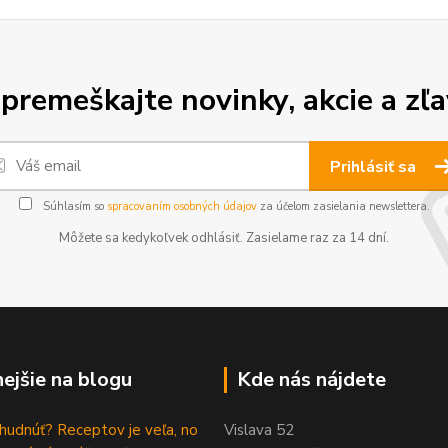
premeškajte novinky, akcie a zľa
Prihlásiť sa
Súhlasím so
spracovaním osobných údajov
za účelom zasielania newslettera.
Môžete sa kedykoľvek odhlásiť. Zasielame raz za 14 dní.
nejšie na blogu
Kde nás nájdete
hudnúť? Receptov je veľa, no
Vislava 52