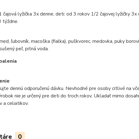
1 čajová lyžička 3x denne, deti: od 3 rokov 1/2 čajovej lyžičky 
3 týždne.
e
ed, ľubovník, macoška (fialka), puškvorec, medovka, puky borovic
 sušený peľ, pitná voda.
balenia
enie
jte dennú odporučenú dávku. Nevhodné pre osoby citlivé na včel
ýrobok nie je určený pre deti do troch rokov. Ukladať mimo dosah
 a celiatikov.
táre
0