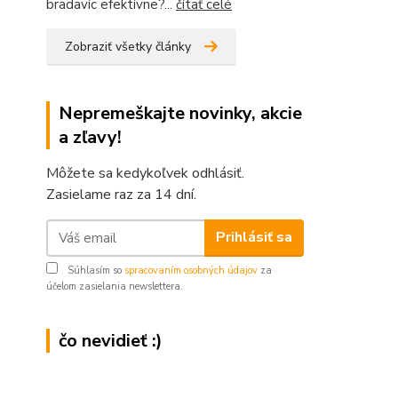
bradavíc efektívne?...
čítať celé
Zobraziť všetky články
Nepremeškajte novinky, akcie
a zľavy!
Môžete sa kedykoľvek odhlásiť.
Zasielame raz za 14 dní.
Prihlásiť sa
Súhlasím so
spracovaním osobných údajov
za
účelom zasielania newslettera.
čo nevidieť :)