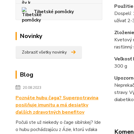
Použitie
Tibetské pomôcky
Dospelí: 
užívať 2-
Zloženi
Novinky
Kvetový m
rastlinný
Zobraziť všetky novinky
Veľkosť 
300 g
Blog
Upozorn
Neprekaču
20.08.2023
stravy. V
Poznáte hubu čaga? Superpotravina
diabetikov
posilňuje imunitu a má desiatky
ďalších zdravotných benefitov
Počuli ste už niekedy o čage sibírskej? Ide
o hubu pochádzajúcu z Ázie, ktorú vďaka
Komen