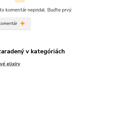
kto komentár nepridal. Buďte prvý.
 komentár
zaradený v kategóriách
é elixíry