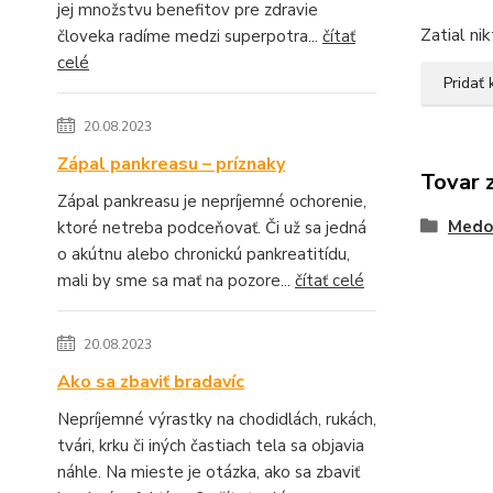
jej množstvu benefitov pre zdravie
Zatial ni
človeka radíme medzi superpotra...
čítať
celé
Pridať
20.08.2023
Zápal pankreasu – príznaky
Tovar 
Zápal pankreasu je nepríjemné ochorenie,
Medov
ktoré netreba podceňovať. Či už sa jedná
o akútnu alebo chronickú pankreatitídu,
mali by sme sa mať na pozore...
čítať celé
20.08.2023
Ako sa zbaviť bradavíc
Nepríjemné výrastky na chodidlách, rukách,
tvári, krku či iných častiach tela sa objavia
náhle. Na mieste je otázka, ako sa zbaviť