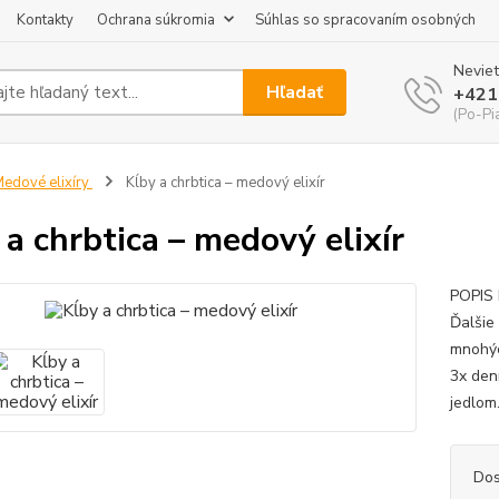
Kontakty
Ochrana súkromia
Súhlas so spracovaním osobných
Neviet
Hľadať
+421
(Po-Pi
edové elixíry
Kĺby a chrbtica – medový elixír
 a chrbtica – medový elixír
POPIS 
Ďalšie
mnohýc
3x denn
jedlom.
Dos