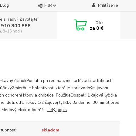
Blog
Prihlásenie
EUR
e si rady? Zavolajte.
0
ks
 910 800 888
za
0 €
a, 8-16 hod.)
Hlavný účinokPomáha pri reumatizme, artózach, artritídach.
 účinkyZmierňuje bolestivosť, ktorá je sprievodným javom
h ochorení kĺbov a chrbtice. PoužitieDospelí: 1 čajová lyžička
e, deti: od 3 rokov 1/2 čajovej lyžičky 3x denne, 30 minút pred
 Medový elixír odporúč...
celý popis
tupnosť
skladom