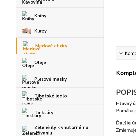
Knihy
Kurzy
Medové elixíry
Kompl
Oleje
Komple
Pleťové masky
POPI
Tibetské jedlo
Hlavný ú
Pomáha pr
Tinktúry
Ďalšie ú
Zelené íly k vnútornému
Zmierňuje
užívaniu