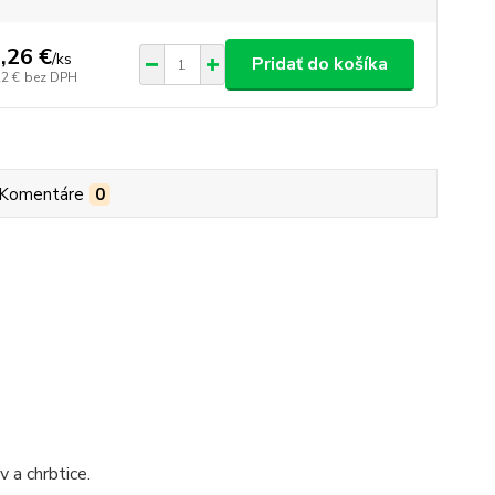
,26 €
/
ks
Pridať do košíka
22 €
bez DPH
Komentáre
0
 a chrbtice.