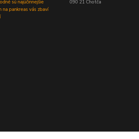
rodné sú najúčinnejšie
090 21 Chotča
 na pankreas vás zbaví
í