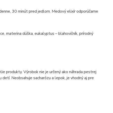
3x denne, 30 minút pred jedlom. Medový elixír odporúčame
e, materina dúška, eukalyptus – blahovičník, prírodný
ie produkty. Výrobok nie je určený ako náhrada pestrej
u detí. Neobsahuje sacharózu a lepok, je vhodný aj pre