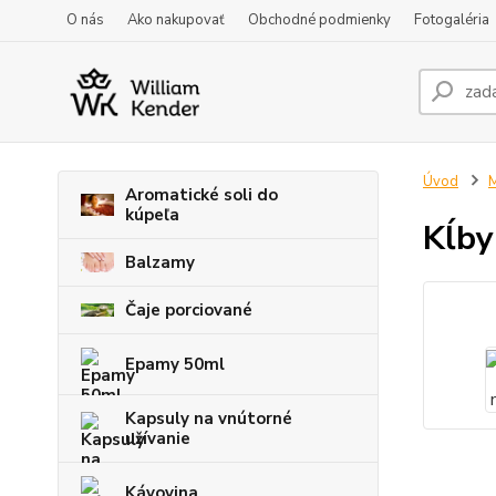
O nás
Ako nakupovať
Obchodné podmienky
Fotogaléria
Úvod
M
Aromatické soli do
kúpeľa
Kĺby
Balzamy
Čaje porciované
Epamy 50ml
Kapsuly na vnútorné
užívanie
Kávovina