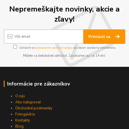
Nepremeškajte novinky, akcie a
zľavy!
Prihlásiť sa
Súhlasím so
spracovaním osobných údajov
za účelom zasielania newslettera.
Môžete sa kedykoľvek odhlásiť. Zasielame raz za 14 dní.
Informácie pre zákazníkov
O nás
Ako nakupovať
Obchodné podmienky
Fotogaléria
Kontakty
Blog