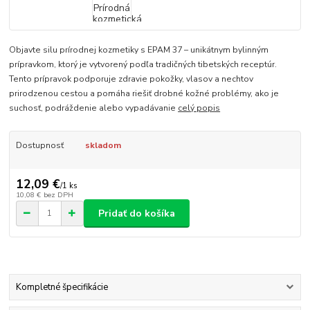
Objavte silu prírodnej kozmetiky s EPAM 37 – unikátnym bylinným
prípravkom, ktorý je vytvorený podľa tradičných tibetských receptúr.
Tento prípravok podporuje zdravie pokožky, vlasov a nechtov
prirodzenou cestou a pomáha riešiť drobné kožné problémy, ako je
suchosť, podráždenie alebo vypadávanie
celý popis
Dostupnosť
skladom
12,09 €
/
1 ks
10,08 €
bez DPH
Pridať do košíka
Kompletné špecifikácie