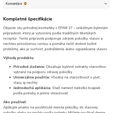
Komentáre
0
Kompletné špecifikácie
Objavte silu prírodnej kozmetiky s EPAM 37 – unikátnym bylinným
prípravkom, ktorý je vytvorený podľa tradičných tibetských
receptúr. Tento prípravok podporuje zdravie pokožky, vlasov a
nechtov prirodzenou cestou a pomáha riešiť drobné kožné
problémy, ako je suchosť, podráždenie alebo vypadávanie vlasov.
Výhody produktu:
Prírodné zloženie:
Obsahuje bylinné extrakty starostlivo
vybrané na podporu zdravej pokožky.
Univerzálne použitie:
Vhodný na starostlivosť o pleť,
vlasy aj nechty.
Jednoduchá aplikácia:
Stačí naniesť niekoľko kvapiek
podľa potreby a jemne vmasírovať.
Ako používať:
Aplikujte priamo na postihnuté miesta pokožky, do vlasovej
pokožky alebo na nechty podľa potreby. Môžete používať denne