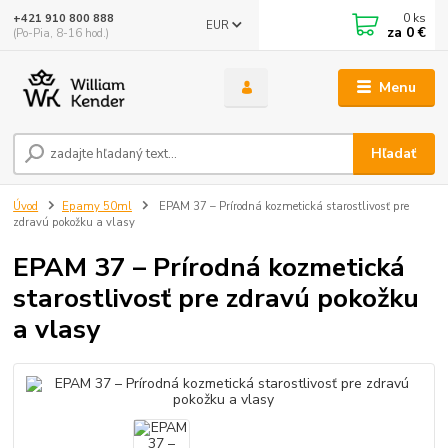
0
ks
+421 910 800 888
EUR
za
0 €
(Po-Pia, 8-16 hod.)
Menu
Hľadať
Úvod
Epamy 50ml
EPAM 37 – Prírodná kozmetická starostlivosť pre
zdravú pokožku a vlasy
EPAM 37 – Prírodná kozmetická
starostlivosť pre zdravú pokožku
a vlasy