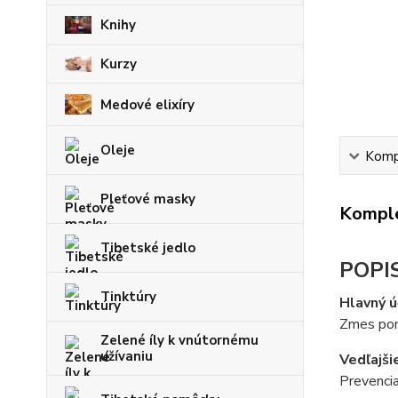
Knihy
Kurzy
Medové elixíry
Oleje
Kompl
Pleťové masky
Komple
Tibetské jedlo
POPI
Tinktúry
Hlavný ú
Zmes pomá
Zelené íly k vnútornému
užívaniu
Vedľajši
Prevencia