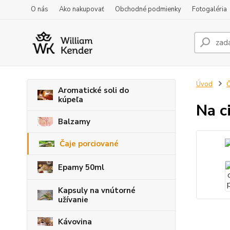
O nás
Ako nakupovať
Obchodné podmienky
Fotogaléria
Úvod
Č
Aromatické soli do
kúpeľa
Na c
Balzamy
Čaje porciované
Epamy 50ml
Kapsuly na vnútorné
užívanie
Kávovina