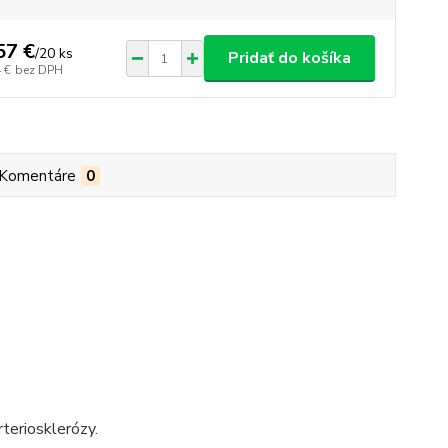
57 €
/
20 ks
Pridať do košíka
 €
bez DPH
Komentáre
0
rteriosklerózy.