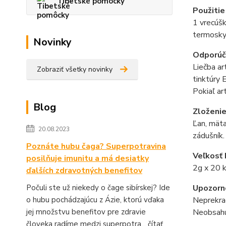
Tibetské pomôcky
Použitie
1 vrecúšk
termosky 
Novinky
Odporúč
Liečba ar
Zobraziť všetky novinky
tinktúry 
Pokiaľ a
Blog
Zloženi
Ľan, mäta
20.08.2023
zádušník.
Poznáte hubu čaga? Superpotravina
Veľkosť 
posilňuje imunitu a má desiatky
2g x 20 
ďalších zdravotných benefitov
Počuli ste už niekedy o čage sibírskej? Ide
Upozorn
o hubu pochádzajúcu z Ázie, ktorú vďaka
Neprekrač
jej množstvu benefitov pre zdravie
Neobsahuj
človeka radíme medzi superpotra...
čítať