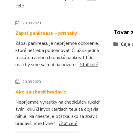
celé
20.08.2023
Tovar 
Zápal pankreasu – príznaky
Zápal pankreasu je nepríjemné ochorenie,
Čaje 
ktoré netreba podceňovať. Či už sa jedná
o akútnu alebo chronickú pankreatitídu,
mali by sme sa mať na pozore...
čítať celé
20.08.2023
Ako sa zbaviť bradavíc
Nepríjemné výrastky na chodidlách, rukách,
tvári, krku či iných častiach tela sa objavia
náhle. Na mieste je otázka, ako sa zbaviť
bradavíc efektívne?...
čítať celé