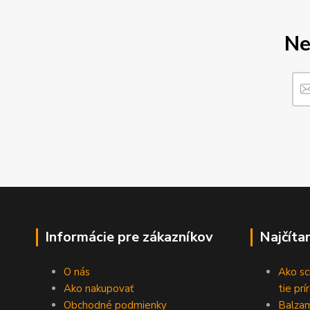
Ne
Informácie pre zákazníkov
Najčíta
O nás
Ako sc
Ako nakupovať
tie prí
Obchodné podmienky
Balzam