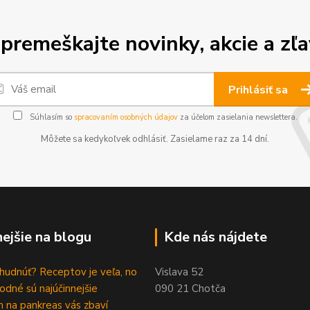
premeškajte novinky, akcie a zľa
Prihlásiť sa
Súhlasím so
spracovaním osobných údajov
za účelom zasielania newslettera.
Môžete sa kedykoľvek odhlásiť. Zasielame raz za 14 dní.
nejšie na blogu
Kde nás nájdete
hudnúť? Receptov je veľa, no
Vislava 52
rodné sú najúčinnejšie
090 21 Chotča
 na pankreas vás zbaví