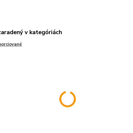
zaradený v kategóriách
porciované