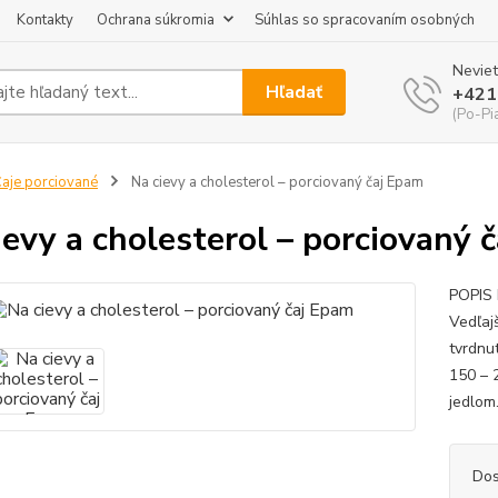
Kontakty
Ochrana súkromia
Súhlas so spracovaním osobných
Neviet
Hľadať
+421
(Po-Pi
aje porciované
Na cievy a cholesterol – porciovaný čaj Epam
ievy a cholesterol – porciovaný 
POPIS 
Vedľaj
tvrdnut
150 – 
jedlom.
Dos