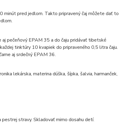
20 minút pred jedlom. Takto pripravený čaj môžete dať to
edlom.
lne aj pečeňový EPAM 35 a do čaju pridávať tibetské
každej tinktúry 10 kvapiek do pripraveného 0,5 litra čaju.
rúčame aj srdečný EPAM 36.
ronika lekárska, materina dúška, šípka, šalvia, harmanček,
 pestrej stravy. Skladovať mimo dosahu detí.