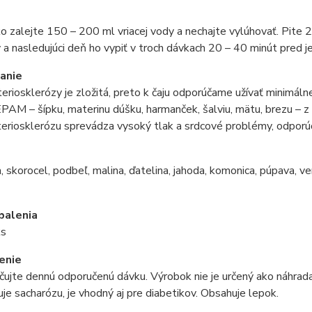
o zalejte 150 – 200 ml vriacej vody a nechajte vylúhovať. Pite 
a nasledujúci deň ho vypiť v troch dávkach 20 – 40 minút pred j
anie
teriosklerózy je zložitá, preto k čaju odporúčame užívať minimá
EPAM – šípku, materinu dúšku, harmanček, šalviu, mätu, brezu – z 
rteriosklerózu sprevádza vysoký tlak a srdcové problémy, odpo
e
, skorocel, podbeľ, malina, ďatelina, jahoda, komonica, púpava, ve
balenia
ks
enie
ujte dennú odporučenú dávku. Výrobok nie je určený ako náhrada
e sacharózu, je vhodný aj pre diabetikov. Obsahuje lepok.