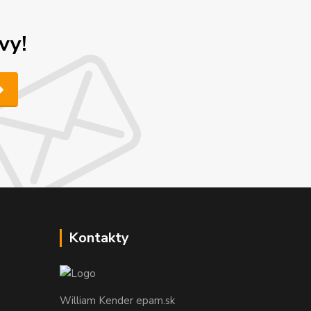
vy!
Kontakty
William Kender epam.sk