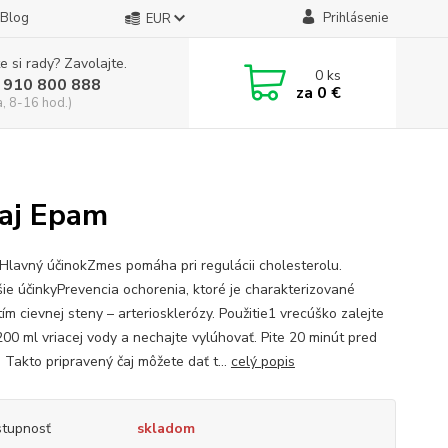
Blog
Prihlásenie
EUR
e si rady? Zavolajte.
0
ks
 910 800 888
za
0 €
a, 8-16 hod.)
čaj Epam
Hlavný účinokZmes pomáha pri regulácii cholesterolu.
šie účinkyPrevencia ochorenia, ktoré je charakterizované
ím cievnej steny – arteriosklerózy. Použitie1 vrecúško zalejte
200 ml vriacej vody a nechajte vylúhovať. Pite 20 minút pred
 Takto pripravený čaj môžete dať t...
celý popis
tupnosť
skladom