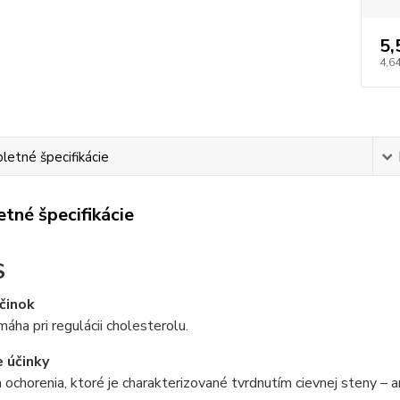
5,
4,64
etné špecifikácie
tné špecifikácie
S
činok
ha pri regulácii cholesterolu.
e účinky
 ochorenia, ktoré je charakterizované tvrdnutím cievnej steny – a