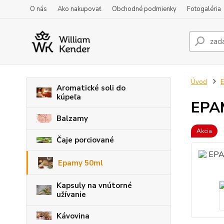
O nás
Ako nakupovať
Obchodné podmienky
Fotogaléria
Úvod
Aromatické soli do
kúpeľa
EPAM
Balzamy
Akcia
Čaje porciované
Epamy 50ml
Kapsuly na vnútorné
užívanie
Kávovina