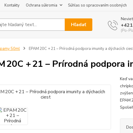
Kontakty
Ochrana súkromia
Súhlas so spracovaním osobných
Neviet
Hľadať
+421
(Po-Pi
Epamy 50ml
EPAM 20C + 21 – Prírodná podpora imunity a dýchacích cies
 20C + 21 – Prírodná podpora im
Keď va
chrípk
zvýšen
EPAM 2
Spolie
Dos