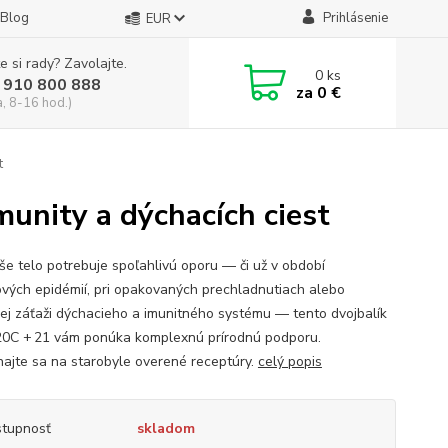
Blog
Prihlásenie
EUR
e si rady? Zavolajte.
0
ks
 910 800 888
za
0 €
a, 8-16 hod.)
t
unity a dýchacích ciest
še telo potrebuje spoľahlivú oporu — či už v období
ových epidémií, pri opakovaných prechladnutiach alebo
ej záťaži dýchacieho a imunitného systému — tento dvojbalík
0C + 21 vám ponúka komplexnú prírodnú podporu.
hajte sa na starobyle overené receptúry.
celý popis
tupnosť
skladom