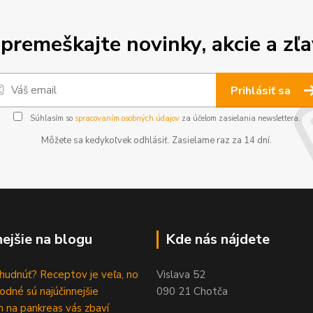
premeškajte novinky, akcie a zľa
Prihlásiť sa
Súhlasím so
spracovaním osobných údajov
za účelom zasielania newslettera.
Môžete sa kedykoľvek odhlásiť. Zasielame raz za 14 dní.
nejšie na blogu
Kde nás nájdete
hudnúť? Receptov je veľa, no
Vislava 52
rodné sú najúčinnejšie
090 21 Chotča
 na pankreas vás zbaví