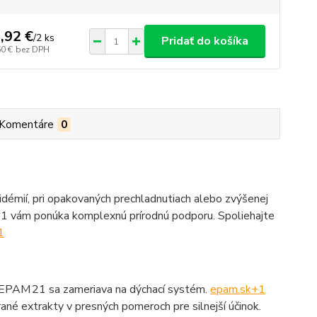
,92 €
/
2 ks
Pridať do košíka
60 €
bez DPH
Komentáre
0
idémií, pri opakovaných prechladnutiach alebo zvýšenej
21 vám ponúka komplexnú prírodnú podporu. Spoliehajte
1
 EPAM 21 sa zameriava na dýchací systém.
epam.sk
+1
rané extrakty v presných pomeroch pre silnejší účinok.