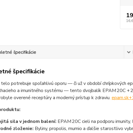
19
16,
etné špecifikácie
tné špecifikácie
telo potrebuje spoľahlivú oporu — či už v období chrípkových ep
ýchacieho a imunitného systému — tento dvojbalík EPAM 20C + 
robyle overené receptúry a moderný prístup k zdraviu.
epam.sk
+
produktu:
jitá sila v jednom balení:
EPAM 20C cieli na podporu imunity,
rodné zloženie:
Byliny, propolis, mumio a ďalšie starostlivo vyb