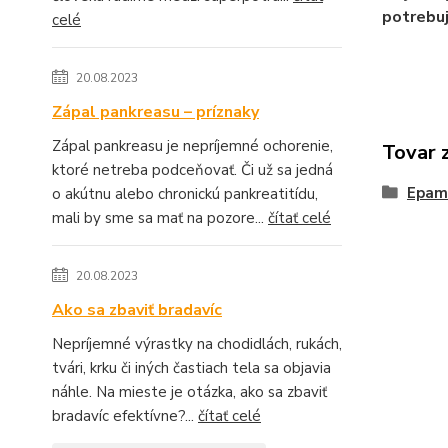
potrebuj
celé
20.08.2023
Zápal pankreasu – príznaky
Zápal pankreasu je nepríjemné ochorenie,
Tovar 
ktoré netreba podceňovať. Či už sa jedná
Epam
o akútnu alebo chronickú pankreatitídu,
mali by sme sa mať na pozore...
čítať celé
20.08.2023
Ako sa zbaviť bradavíc
Nepríjemné výrastky na chodidlách, rukách,
tvári, krku či iných častiach tela sa objavia
náhle. Na mieste je otázka, ako sa zbaviť
bradavíc efektívne?...
čítať celé