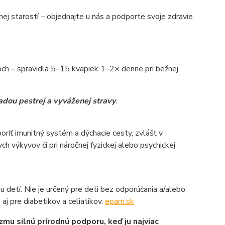
nej starostí – objednajte u nás a podporte svoje zdravie
och – spravidla 5–15 kvapiek 1–2× denne pri bežnej
radou pestrej a vyváženej stravy
.
poriť imunitný systém a dýchacie cesty, zvlášť v
h výkyvov či pri náročnej fyzickej alebo psychickej
 detí. Nie je určený pre deti bez odporúčania a/alebo
aj pre diabetikov a celiatikov.
epam.sk
mu silnú prírodnú podporu, keď ju najviac