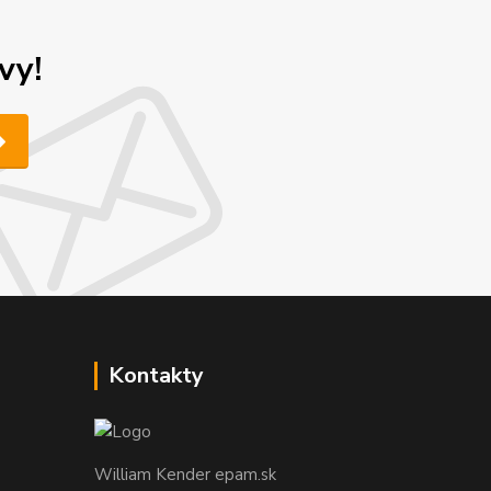
vy!
Kontakty
William Kender epam.sk