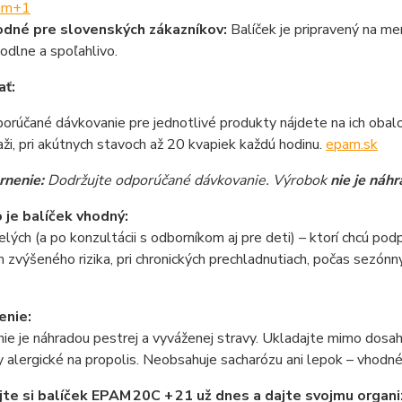
am
+1
dné pre slovenských zákazníkov:
Balíček je pripravený na me
odlne a spoľahlivo.
ať:
orúčané dávkovanie pre jednotlivé produkty nájdete na ich obal
aži, pri akútnych stavoch až 20 kvapiek každú hodinu.
epam.sk
nenie:
Dodržujte odporúčané dávkovanie. Výrobok
nie je náh
 je balíček vhodný:
lých (a po konzultácii s odborníkom aj pre deti) – ktorí chcú pod
 zvýšeného rizika, pri chronických prechladnutiach, počas sezónnyc
enie:
ie je náhradou pestrej a vyváženej stravy. Ukladajte mimo dosahu
 alergické na propolis. Neobsahuje sacharózu ani lepok – vhodné 
te si balíček EPAM 20C + 21 už dnes a dajte svojmu organiz