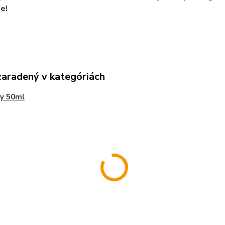
e!
zaradený v kategóriách
y 50ml