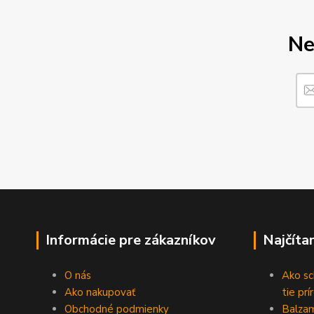
Ne
Informácie pre zákazníkov
Najčíta
O nás
Ako sc
Ako nakupovať
tie prí
Obchodné podmienky
Balzam