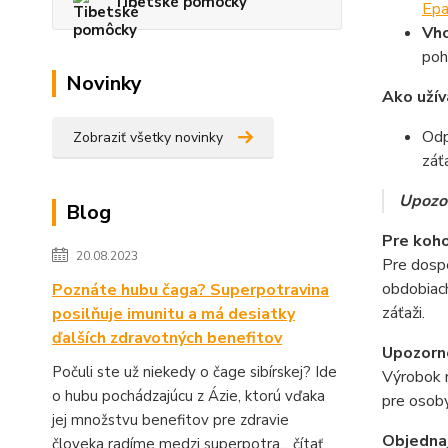
Tibetské pomôcky
Ep
Vho
poh
Novinky
Ako užív
Odp
Zobraziť všetky novinky
záť
Upozor
Blog
Pre koho
20.08.2023
Pre dospe
obdobiach
Poznáte hubu čaga? Superpotravina
záťaži.
posilňuje imunitu a má desiatky
ďalších zdravotných benefitov
Upozorn
Počuli ste už niekedy o čage sibírskej? Ide
Výrobok n
o hubu pochádzajúcu z Ázie, ktorú vďaka
pre osoby
jej množstvu benefitov pre zdravie
Objednaj
človeka radíme medzi superpotra...
čítať