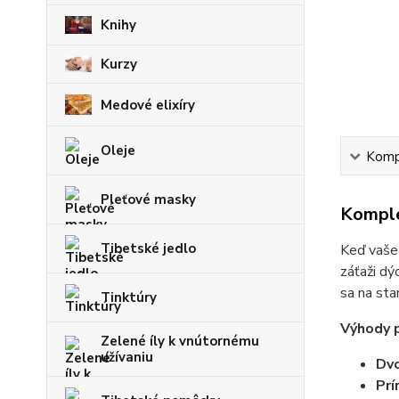
Knihy
Kurzy
Medové elixíry
Oleje
Kompl
Pleťové masky
Komple
Tibetské jedlo
Keď vaše 
záťaži d
sa na sta
Tinktúry
Výhody 
Zelené íly k vnútornému
užívaniu
Dvo
Prí