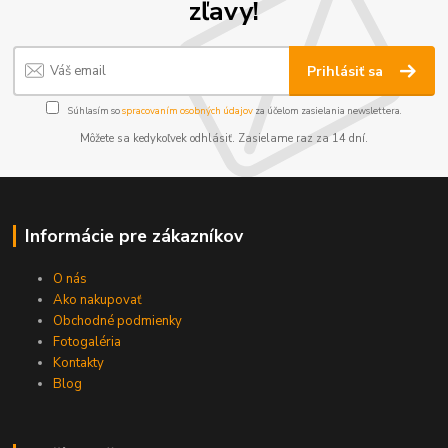
zľavy!
Prihlásiť sa
Súhlasím so
spracovaním osobných údajov
za účelom zasielania newslettera.
Môžete sa kedykoľvek odhlásiť. Zasielame raz za 14 dní.
Informácie pre zákazníkov
O nás
Ako nakupovať
Obchodné podmienky
Fotogaléria
Kontakty
Blog