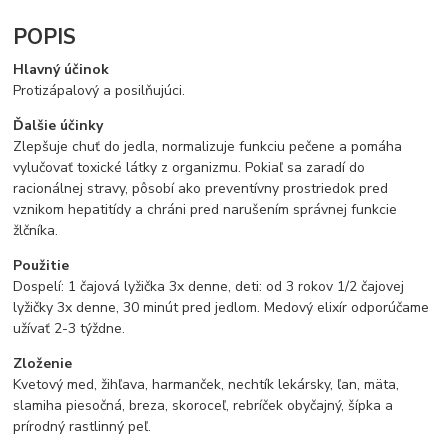
POPIS
Hlavný účinok
Protizápalový a posilňujúci.
Ďalšie účinky
Zlepšuje chuť do jedla, normalizuje funkciu pečene a pomáha
vylučovať toxické látky z organizmu. Pokiaľ sa zaradí do
racionálnej stravy, pôsobí ako preventívny prostriedok pred
vznikom hepatitídy a chráni pred narušením správnej funkcie
žlčníka.
Použitie
Dospelí: 1 čajová lyžička 3x denne, deti: od 3 rokov 1/2 čajovej
lyžičky 3x denne, 30 minút pred jedlom. Medový elixír odporúčame
užívať 2-3 týždne.
Zloženie
Kvetový med, žihľava, harmanček, nechtík lekársky, ľan, mäta,
slamiha piesočná, breza, skoroceľ, rebríček obyčajný, šípka a
prírodný rastlinný peľ.