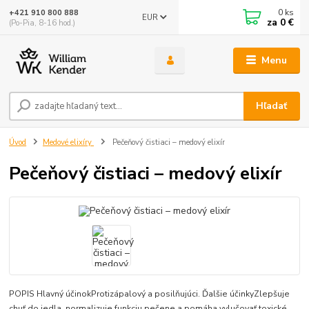
0
ks
+421 910 800 888
EUR
za
0 €
(Po-Pia, 8-16 hod.)
Menu
Hľadať
Úvod
Medové elixíry
Pečeňový čistiaci – medový elixír
Pečeňový čistiaci – medový elixír
POPIS Hlavný účinokProtizápalový a posilňujúci. Ďalšie účinkyZlepšuje
chuť do jedla, normalizuje funkciu pečene a pomáha vylučovať toxické