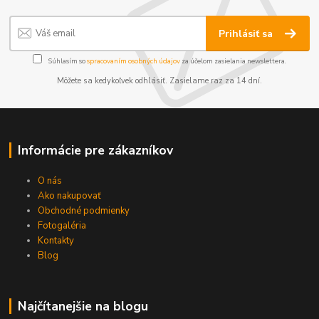
Prihlásiť sa
Súhlasím so
spracovaním osobných údajov
za účelom zasielania newslettera.
Môžete sa kedykoľvek odhlásiť. Zasielame raz za 14 dní.
Informácie pre zákazníkov
O nás
Ako nakupovať
Obchodné podmienky
Fotogaléria
Kontakty
Blog
Najčítanejšie na blogu