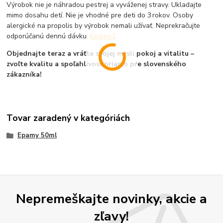
Výrobok nie je náhradou pestrej a vyváženej stravy. Ukladajte
mimo dosahu detí. Nie je vhodné pre deti do 3 rokov. Osoby
alergické na propolis by výrobok nemali užívať. Neprekračujte
odporúčanú dennú dávku.
Epam
+1
Objednajte teraz a vráťte svojej mysli pokoj a vitalitu –
zvoľte kvalitu a spoľahlivosť priamo pre slovenského
zákazníka!
Tovar zaradený v kategóriách
Epamy 50ml
Nepremeškajte novinky, akcie a
zľavy!