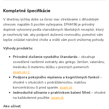
Kompletné špecifikácie
V dnešnej rýchlej dobe sa čoraz viac stretávame s dlhodobým
stresom, napätím či pocitmi vyčerpania. EPAM 96 je prírodný
doplnok vytvorený podľa starodávnych tibetských receptúr, ktorý
je navrhnutý tak, aby podporil duševnú rovnováhu, pomohol vám
lepšie zvládať náročné chvíle a vrátil vám pocit vnútornej pohody.
Výhody produktu:
Prírodné zloženie vysokého štandardu
– obsahuje
osvedčené rastlinné extrakty ako ginkgo, ženšen, valeriánu,
medovku či materinu dúšku v presných pomeroch.
epam.sk
+1
Podpora pokojného myslenia a kognitívnych funkcií
–
vhodné v situáciách s podráždenosťou, slabšou
koncentráciou či pred spaním.
epam.sk
Jednoduché užívanie v praktickom balení 50 ml
– vhodné
na každodenné použitie.
epam.sk
Ako užívať: