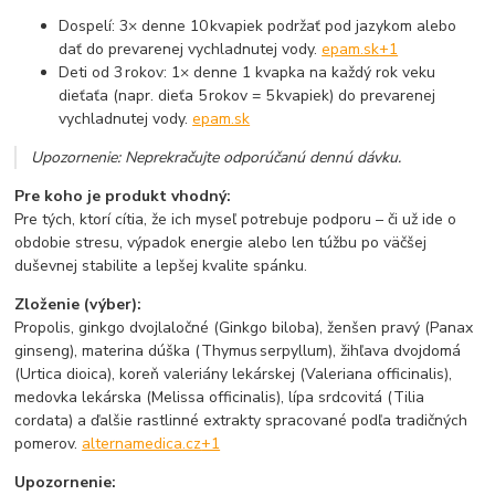
Dospelí: 3× denne 10 kvapiek podržať pod jazykom alebo
dať do prevarenej vychladnutej vody.
epam.sk
+1
Deti od 3 rokov: 1× denne 1 kvapka na každý rok veku
dieťaťa (napr. dieťa 5 rokov = 5 kvapiek) do prevarenej
vychladnutej vody.
epam.sk
Upozornenie: Neprekračujte odporúčanú dennú dávku.
Pre koho je produkt vhodný:
Pre tých, ktorí cítia, že ich myseľ potrebuje podporu – či už ide o
obdobie stresu, výpadok energie alebo len túžbu po väčšej
duševnej stabilite a lepšej kvalite spánku.
Zloženie (výber):
Propolis, ginkgo dvojlaločné (Ginkgo biloba), ženšen pravý (Panax
ginseng), materina dúška (Thymus serpyllum), žihľava dvojdomá
(Urtica dioica), koreň valeriány lekárskej (Valeriana officinalis),
medovka lekárska (Melissa officinalis), lípa srdcovitá (Tilia
cordata) a ďalšie rastlinné extrakty spracované podľa tradičných
pomerov.
alternamedica.cz
+1
Upozornenie: