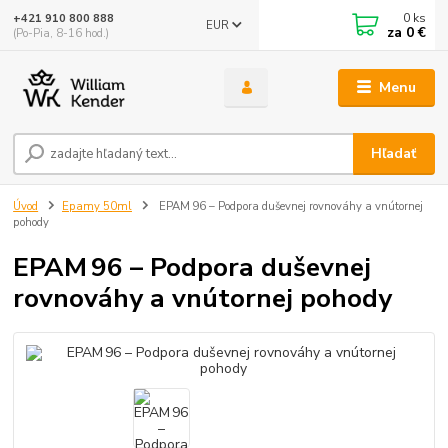
0
ks
+421 910 800 888
EUR
za
0 €
(Po-Pia, 8-16 hod.)
Menu
Hľadať
Úvod
Epamy 50ml
EPAM 96 – Podpora duševnej rovnováhy a vnútornej
pohody
EPAM 96 – Podpora duševnej
rovnováhy a vnútornej pohody