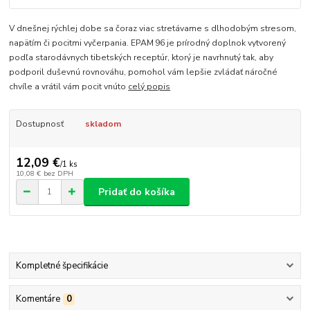
V dnešnej rýchlej dobe sa čoraz viac stretávame s dlhodobým stresom,
napätím či pocitmi vyčerpania. EPAM 96 je prírodný doplnok vytvorený
podľa starodávnych tibetských receptúr, ktorý je navrhnutý tak, aby
podporil duševnú rovnováhu, pomohol vám lepšie zvládať náročné
chvíle a vrátil vám pocit vnúto
celý popis
Dostupnosť
skladom
12,09 €
/
1 ks
10,08 €
bez DPH
Pridať do košíka
Kompletné špecifikácie
Komentáre
0