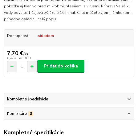
pokožku aj tkanivo pred mikróbmi, plesňami a vírusmi. PrípravaNa šálku
vody povarte 1 čajovú lyžičku 5-10 minút. Chuť môžete zjemniť mliekom,
prípadne osladiť...
celý popis
Dostupnosť
skladom
7,70 €
/
ks
6,42 €
bez DPH
Pridať do košíka
Kompletné špecifikácie
Komentáre
0
Kompletné špecifikácie