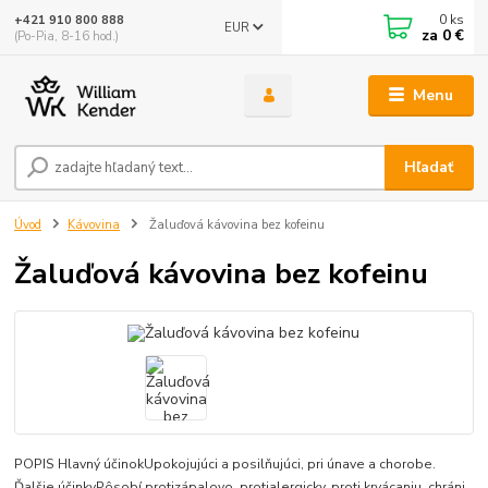
0
ks
+421 910 800 888
EUR
za
0 €
(Po-Pia, 8-16 hod.)
Menu
Hľadať
Úvod
Kávovina
Žaluďová kávovina bez kofeinu
Žaluďová kávovina bez kofeinu
POPIS Hlavný účinokUpokojujúci a posilňujúci, pri únave a chorobe.
Ďalšie účinkyPôsobí protizápalovo, protialergicky, proti krvácaniu, chráni