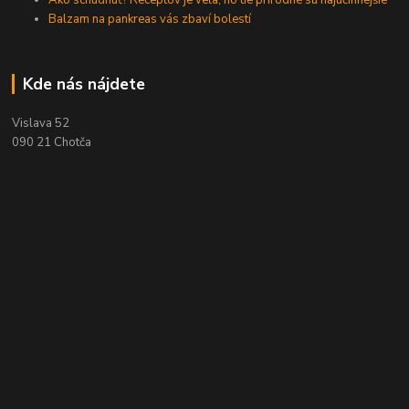
Ako schudnúť? Receptov je veľa, no tie prírodné sú najúčinnejšie
Balzam na pankreas vás zbaví bolestí
Kde nás nájdete
Vislava 52
090 21 Chotča