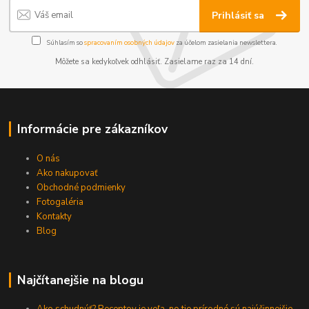
Prihlásiť sa
Súhlasím so
spracovaním osobných údajov
za účelom zasielania newslettera.
Môžete sa kedykoľvek odhlásiť. Zasielame raz za 14 dní.
Informácie pre zákazníkov
O nás
Ako nakupovať
Obchodné podmienky
Fotogaléria
Kontakty
Blog
Najčítanejšie na blogu