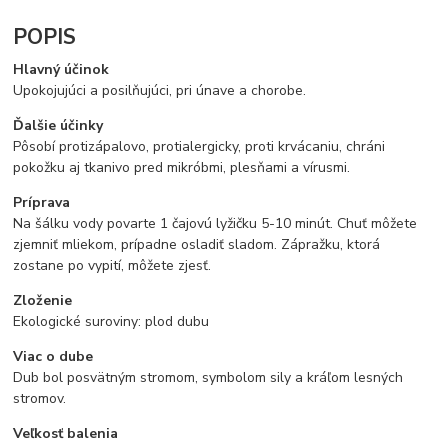
POPIS
Hlavný účinok
Upokojujúci a posilňujúci, pri únave a chorobe.
Ďalšie účinky
Pôsobí protizápalovo, protialergicky, proti krvácaniu, chráni
pokožku aj tkanivo pred mikróbmi, plesňami a vírusmi.
Príprava
Na šálku vody povarte 1 čajovú lyžičku 5-10 minút. Chuť môžete
zjemniť mliekom, prípadne osladiť sladom. Zápražku, ktorá
zostane po vypití, môžete zjesť.
Zloženie
Ekologické suroviny: plod dubu
Viac o dube
Dub bol posvätným stromom, symbolom sily a kráľom lesných
stromov.
Veľkosť balenia