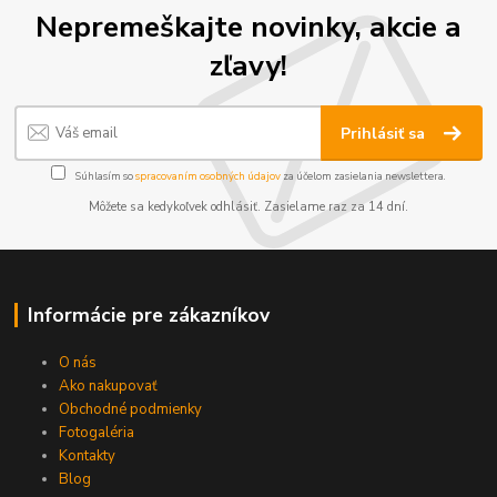
Nepremeškajte novinky, akcie a
zľavy!
Prihlásiť sa
Súhlasím so
spracovaním osobných údajov
za účelom zasielania newslettera.
Môžete sa kedykoľvek odhlásiť. Zasielame raz za 14 dní.
Informácie pre zákazníkov
O nás
Ako nakupovať
Obchodné podmienky
Fotogaléria
Kontakty
Blog