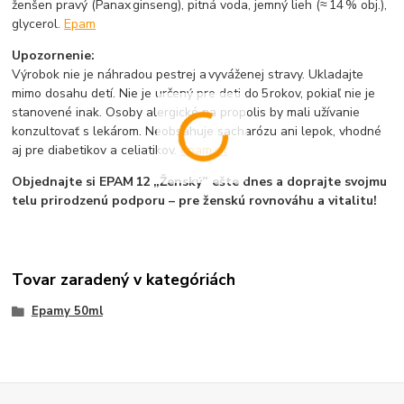
ženšen pravý (Panax ginseng), pitná voda, jemný lieh (≈ 14 % obj.),
glycerol.
Epam
Upozornenie:
Výrobok nie je náhradou pestrej a vyváženej stravy. Ukladajte
mimo dosahu detí. Nie je určený pre deti do 5 rokov, pokiaľ nie je
stanovené inak. Osoby alergické na propolis by mali užívanie
konzultovať s lekárom. Neobsahuje sacharózu ani lepok, vhodné
aj pre diabetikov a celiatikov.
epam.sk
Objednajte si EPAM 12 „Ženský” ešte dnes a doprajte svojmu
telu prirodzenú podporu – pre ženskú rovnováhu a vitalitu!
Tovar zaradený v kategóriách
Epamy 50ml