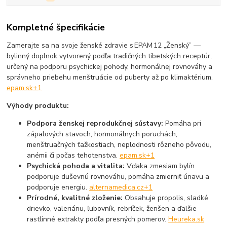
Kompletné špecifikácie
Zamerajte sa na svoje ženské zdravie s EPAM 12 „Ženský” —
bylinný doplnok vytvorený podľa tradičných tibetských receptúr,
určený na podporu psychickej pohody, hormonálnej rovnováhy a
správneho priebehu menštruácie od puberty až po klimaktérium.
epam.sk
+1
Výhody produktu:
Podpora ženskej reprodukčnej sústavy:
Pomáha pri
zápalových stavoch, hormonálnych poruchách,
menštruačných ťažkostiach, neplodnosti rôzneho pôvodu,
anémii či počas tehotenstva.
epam.sk
+1
Psychická pohoda a vitalita:
Vďaka zmesiam bylín
podporuje duševnú rovnováhu, pomáha zmierniť únavu a
podporuje energiu.
alternamedica.cz
+1
Prírodné, kvalitné zloženie:
Obsahuje propolis, sladké
drievko, valeriánu, ľubovník, rebríček, ženšen a ďalšie
rastlinné extrakty podľa presných pomerov.
Heureka.sk