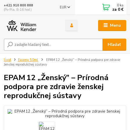
0
ks
+421 910 800 888
EUR
za
0 €
(Po-Pia, 8-16 hod.)
Menu
Hľadať
Úvod
Epamy 50ml
EPAM 12 „Ženský” – Prírodná podpora pre zdravie
ženskej reprodukčnej sústavy
EPAM 12 „Ženský” – Prírodná
podpora pre zdravie ženskej
reprodukčnej sústavy