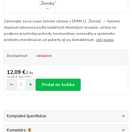
Zamerajte sa na svoje ženské zdravie s EPAM 12 „Ženský” — bylinný
doplnok vytvorený podľa tradičných tibetských receptúr, určený na
podporu psychickej pohody, hormonálnej rovnováhy a správneho
priebehu menštruácie od puberty až po klimaktérium.
celý popis
Dostupnosť
skladom
12,09 €
/
1 ks
10,08 €
bez DPH
Pridať do košíka
Kompletné špecifikácie
Komentáre
0