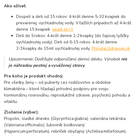
Ako užívať:
Dospelí a deti od 15 rokov: 4‑krát denne 5‑10 kvapiek do
prevarenej, vychladnutej vody. V ťažších prípadoch až 4‑krát
denne 15 kvapiek.
epam.sk
+1
Deti do 5 rokov: 4‑krát denne 1‑2 kvapky (do čajovej lyžičky
vychladnutej vody). Deti od 6‑15 rokov: 4‑krát denne
2‑3 kvapky do 15 ml vychladnutej vody.
PrirodaUzdravuje.sk
Upozornenie: Dodržujte odporúčanú dennú dávku. Výrobok
nie
je náhradou pestrej a vyváženej stravy
.
Pre koho je produkt vhodný:
Pre všetky ženy – od puberty cez rodičovstvo a obdobie
klimaktéria – ktoré hľadajú prírodnú podporu pre svoju
hormonálnu rovnováhu, reprodukčné zdravie, psychickú pohodu a
vitalitu.
Zloženie (výber):
Propolis, sladké drievko (Glycyrrhiza glabra), valeriána lekárska
(Valeriana officinalis), ľubovník bodkovaný
(Hypericum perforatum), rebríček obyčajný (Achillea millefolium),